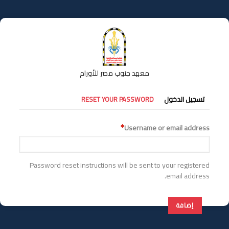
تجاوز
إلى
المحتوى
الرئيسي
معهد جنوب مصر للأورام
التبويبات
تسجيل الدخول
RESET YOUR PASSWORD
الأساسية
Username or email address
Password reset instructions will be sent to your registered
email address.