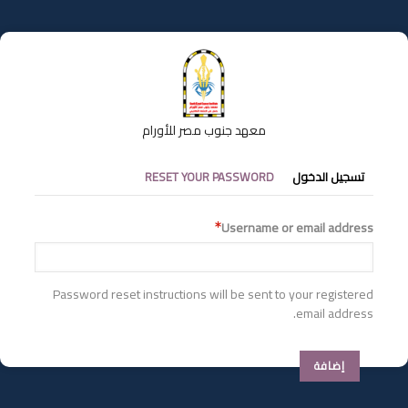
تجاوز
إلى
المحتوى
الرئيسي
معهد جنوب مصر للأورام
التبويبات
تسجيل الدخول
RESET YOUR PASSWORD
الأساسية
Username or email address
Password reset instructions will be sent to your registered
email address.