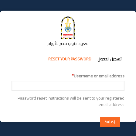
تجاوز
إلى
المحتوى
الرئيسي
معهد جنوب مصر للأورام
التبويبات
تسجيل الدخول
RESET YOUR PASSWORD
الأساسية
Username or email address
Password reset instructions will be sent to your registered
email address.