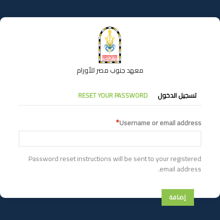
تجاوز
إلى
المحتوى
الرئيسي
معهد جنوب مصر للأورام
التبويبات
تسجيل الدخول
RESET YOUR PASSWORD
الأساسية
Username or email address
Password reset instructions will be sent to your registered
email address.