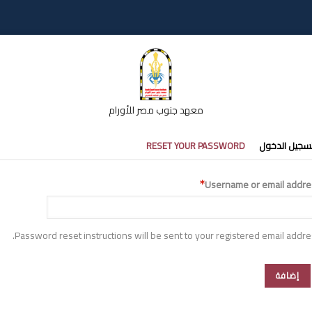
معهد جنوب مصر للأورام
تبويبات
سجيل الدخول
RESET YOUR PASSWORD
أساسية
Username or email addre
Password reset instructions will be sent to your registered email addre