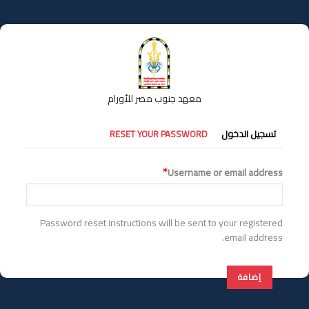
تجاوز
إلى
المحتوى
الرئيسي
معهد جنوب مصر للأورام
التبويبات
تسجيل الدخول
RESET YOUR PASSWORD
الأساسية
Username or email address
Password reset instructions will be sent to your registered
email address.