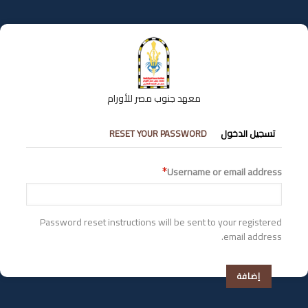
تجاوز
إلى
المحتوى
الرئيسي
معهد جنوب مصر للأورام
التبويبات
تسجيل الدخول
RESET YOUR PASSWORD
الأساسية
Username or email address
Password reset instructions will be sent to your registered
email address.