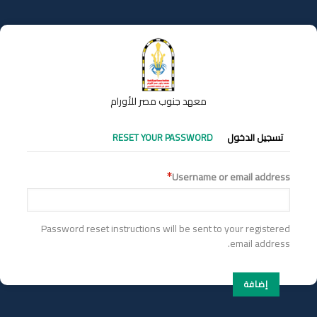
تجاوز
إلى
المحتوى
الرئيسي
معهد جنوب مصر للأورام
التبويبات
تسجيل الدخول
RESET YOUR PASSWORD
الأساسية
Username or email address
Password reset instructions will be sent to your registered
email address.