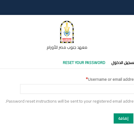
معهد جنوب مصر للأورام
تبويبات
سجيل الدخول
RESET YOUR PASSWORD
أساسية
Username or email addre
Password reset instructions will be sent to your registered email addre