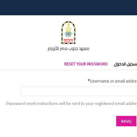
معهد جنوب مصر للأورام
تبويبات
سجيل الدخول
RESET YOUR PASSWORD
أساسية
Username or email addre
Password reset instructions will be sent to your registered email addre