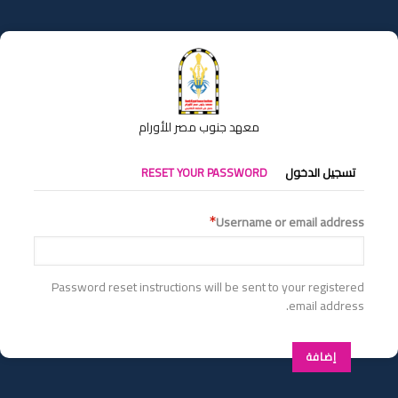
تجاوز
إلى
المحتوى
الرئيسي
معهد جنوب مصر للأورام
التبويبات
تسجيل الدخول
RESET YOUR PASSWORD
الأساسية
Username or email address
Password reset instructions will be sent to your registered
email address.