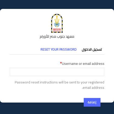
تجاوز
إلى
المحتوى
الرئيسي
معهد جنوب مصر للأورام
التبويبات
تسجيل الدخول
RESET YOUR PASSWORD
الأساسية
Username or email address
Password reset instructions will be sent to your registered
email address.