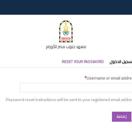
معهد جنوب مصر للأورام
تبويبات
سجيل الدخول
RESET YOUR PASSWORD
أساسية
Username or email addre
Password reset instructions will be sent to your registered email addre