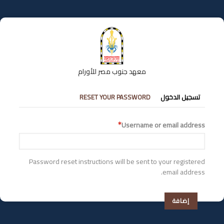
تجاوز
إلى
المحتوى
الرئيسي
معهد جنوب مصر للأورام
التبويبات
تسجيل الدخول
RESET YOUR PASSWORD
الأساسية
Username or email address
Password reset instructions will be sent to your registered
email address.