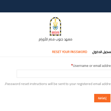
معهد جنوب مصر للأورام
تبويبات
سجيل الدخول
RESET YOUR PASSWORD
أساسية
Username or email addre
Password reset instructions will be sent to your registered email addre