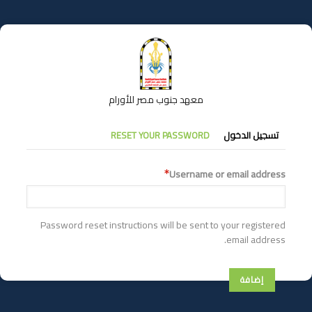
تجاوز
إلى
المحتوى
الرئيسي
معهد جنوب مصر للأورام
التبويبات
تسجيل الدخول
RESET YOUR PASSWORD
الأساسية
Username or email address
Password reset instructions will be sent to your registered
email address.