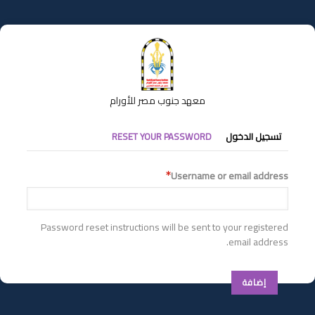
تجاوز
إلى
المحتوى
الرئيسي
معهد جنوب مصر للأورام
التبويبات
تسجيل الدخول
RESET YOUR PASSWORD
الأساسية
Username or email address
Password reset instructions will be sent to your registered
email address.