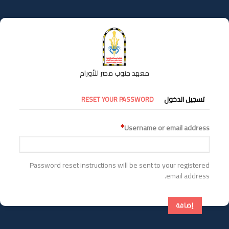
تجاوز
إلى
المحتوى
الرئيسي
معهد جنوب مصر للأورام
التبويبات
تسجيل الدخول
RESET YOUR PASSWORD
الأساسية
Username or email address
Password reset instructions will be sent to your registered
email address.