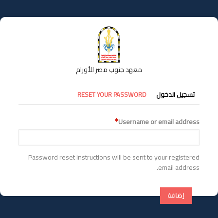
تجاوز
إلى
المحتوى
الرئيسي
معهد جنوب مصر للأورام
التبويبات
تسجيل الدخول
RESET YOUR PASSWORD
الأساسية
Username or email address
Password reset instructions will be sent to your registered
email address.