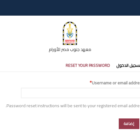
معهد جنوب مصر للأورام
تبويبات
سجيل الدخول
RESET YOUR PASSWORD
أساسية
Username or email addre
Password reset instructions will be sent to your registered email addre