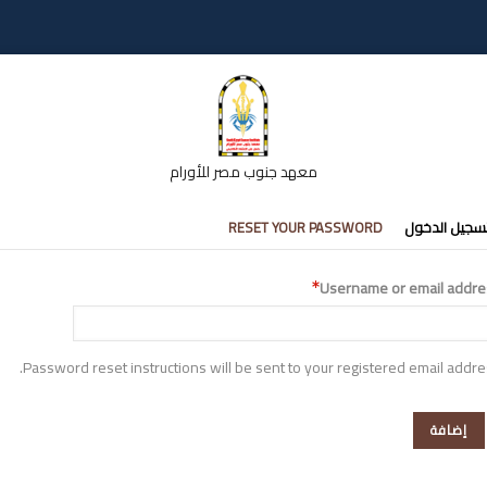
معهد جنوب مصر للأورام
تبويبات
سجيل الدخول
RESET YOUR PASSWORD
أساسية
Username or email addre
Password reset instructions will be sent to your registered email addre