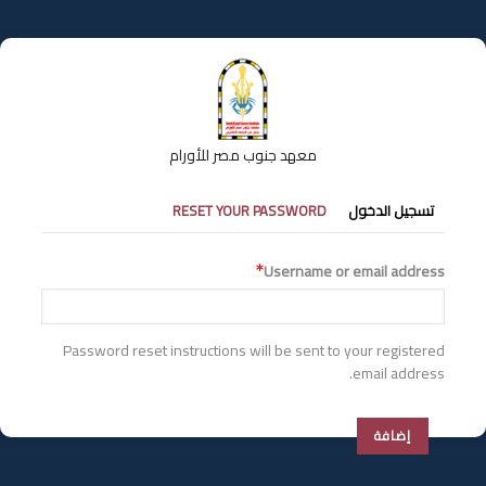
تجاوز
إلى
المحتوى
الرئيسي
معهد جنوب مصر للأورام
التبويبات
تسجيل الدخول
RESET YOUR PASSWORD
الأساسية
Username or email address
Password reset instructions will be sent to your registered
email address.