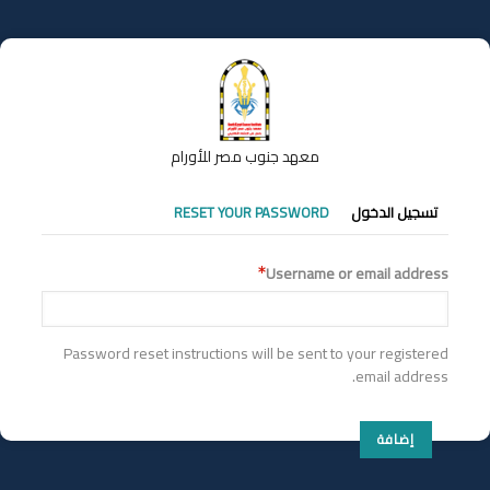
تجاوز
إلى
المحتوى
الرئيسي
معهد جنوب مصر للأورام
التبويبات
تسجيل الدخول
RESET YOUR PASSWORD
الأساسية
Username or email address
Password reset instructions will be sent to your registered
email address.