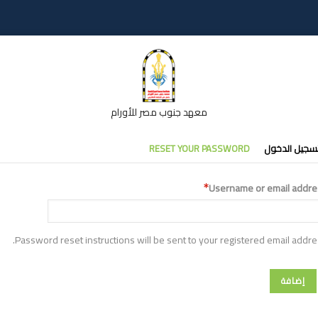
معهد جنوب مصر للأورام
تبويبات
سجيل الدخول
RESET YOUR PASSWORD
أساسية
Username or email addre
Password reset instructions will be sent to your registered email addre