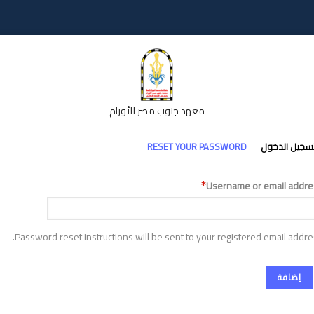
معهد جنوب مصر للأورام
تبويبات
سجيل الدخول
RESET YOUR PASSWORD
أساسية
Username or email addre
Password reset instructions will be sent to your registered email addre