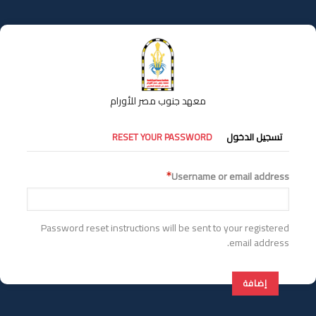
تجاوز
إلى
المحتوى
الرئيسي
معهد جنوب مصر للأورام
التبويبات
تسجيل الدخول
RESET YOUR PASSWORD
الأساسية
Username or email address
Password reset instructions will be sent to your registered
email address.