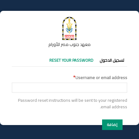
تجاوز
إلى
المحتوى
الرئيسي
معهد جنوب مصر للأورام
التبويبات
تسجيل الدخول
RESET YOUR PASSWORD
الأساسية
Username or email address
Password reset instructions will be sent to your registered
email address.