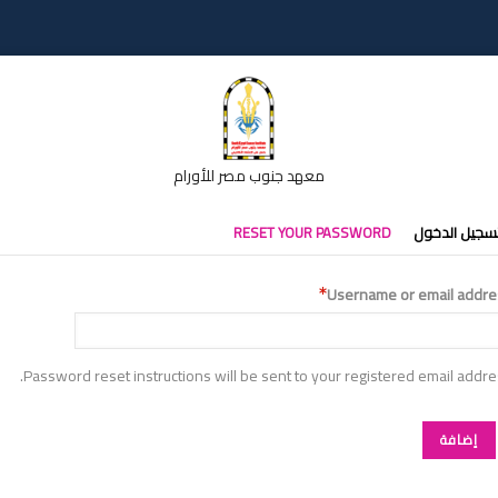
معهد جنوب مصر للأورام
تبويبات
سجيل الدخول
RESET YOUR PASSWORD
أساسية
Username or email addre
Password reset instructions will be sent to your registered email addre