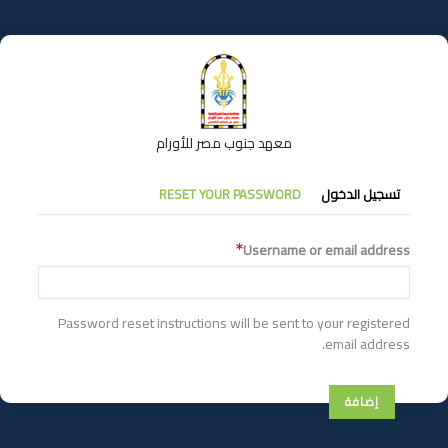
تجاوز
إلى
المحتوى
الرئيسي
معهد جنوب مصر للأورام
التبويبات
تسجيل الدخول
RESET YOUR PASSWORD
الأساسية
Username or email address
Password reset instructions will be sent to your registered
email address.