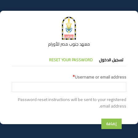
تجاوز
إلى
المحتوى
الرئيسي
معهد جنوب مصر للأورام
التبويبات
تسجيل الدخول
RESET YOUR PASSWORD
الأساسية
Username or email address
Password reset instructions will be sent to your registered
email address.