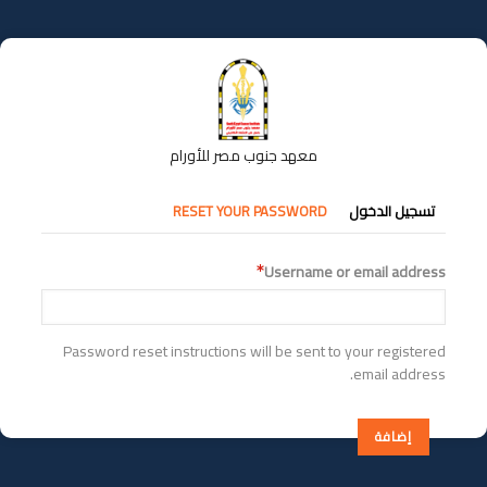
تجاوز
إلى
المحتوى
الرئيسي
معهد جنوب مصر للأورام
التبويبات
تسجيل الدخول
RESET YOUR PASSWORD
الأساسية
Username or email address
Password reset instructions will be sent to your registered
email address.