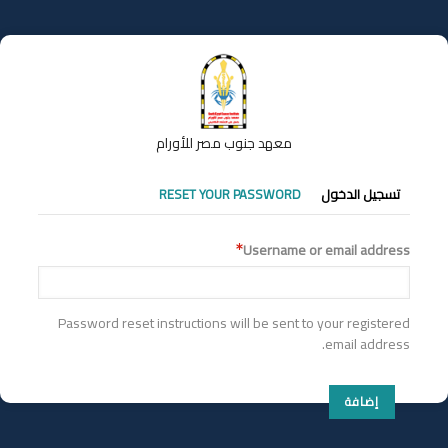
تجاوز
إلى
المحتوى
الرئيسي
معهد جنوب مصر للأورام
التبويبات
تسجيل الدخول
RESET YOUR PASSWORD
الأساسية
Username or email address
Password reset instructions will be sent to your registered
email address.