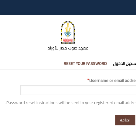
معهد جنوب مصر للأورام
تبويبات
سجيل الدخول
RESET YOUR PASSWORD
أساسية
Username or email addre
Password reset instructions will be sent to your registered email addre