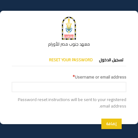
تجاوز
إلى
المحتوى
الرئيسي
معهد جنوب مصر للأورام
التبويبات
تسجيل الدخول
RESET YOUR PASSWORD
الأساسية
Username or email address
Password reset instructions will be sent to your registered
email address.