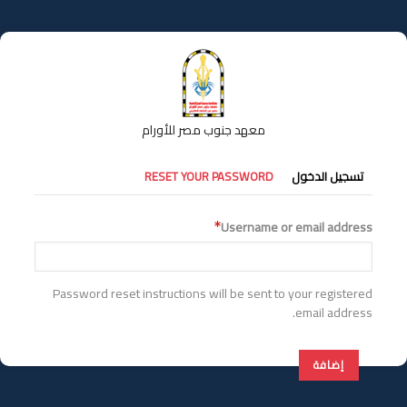
تجاوز
إلى
المحتوى
الرئيسي
معهد جنوب مصر للأورام
التبويبات
تسجيل الدخول
RESET YOUR PASSWORD
الأساسية
Username or email address
Password reset instructions will be sent to your registered
email address.