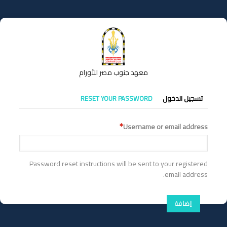
تجاوز
إلى
المحتوى
الرئيسي
معهد جنوب مصر للأورام
التبويبات
تسجيل الدخول
RESET YOUR PASSWORD
الأساسية
Username or email address
Password reset instructions will be sent to your registered
email address.