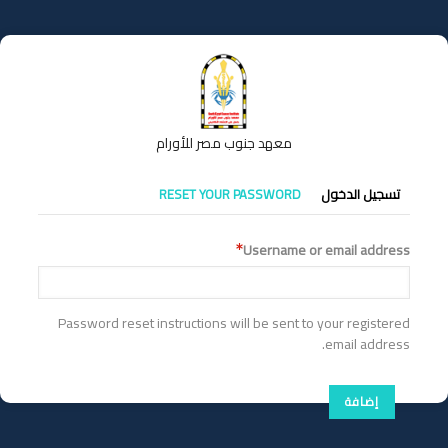
تجاوز
إلى
المحتوى
الرئيسي
معهد جنوب مصر للأورام
التبويبات
تسجيل الدخول
RESET YOUR PASSWORD
الأساسية
Username or email address
Password reset instructions will be sent to your registered
email address.