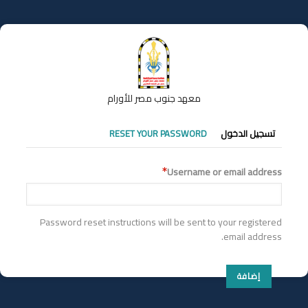
تجاوز
إلى
المحتوى
الرئيسي
معهد جنوب مصر للأورام
التبويبات
تسجيل الدخول
RESET YOUR PASSWORD
الأساسية
Username or email address
Password reset instructions will be sent to your registered
email address.