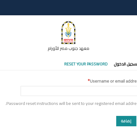
معهد جنوب مصر للأورام
تبويبات
سجيل الدخول
RESET YOUR PASSWORD
أساسية
Username or email addre
Password reset instructions will be sent to your registered email addre