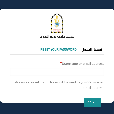
تجاوز
إلى
المحتوى
الرئيسي
معهد جنوب مصر للأورام
التبويبات
تسجيل الدخول
RESET YOUR PASSWORD
الأساسية
Username or email address
Password reset instructions will be sent to your registered
email address.