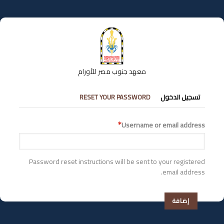
تجاوز
إلى
المحتوى
الرئيسي
معهد جنوب مصر للأورام
التبويبات
تسجيل الدخول
RESET YOUR PASSWORD
الأساسية
Username or email address
Password reset instructions will be sent to your registered
email address.