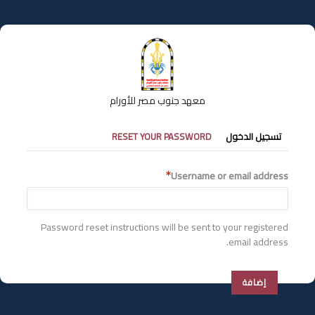
تجاوز
إلى
المحتوى
الرئيسي
معهد جنوب مصر للأورام
التبويبات
تسجيل الدخول
RESET YOUR PASSWORD
الأساسية
Username or email address
Password reset instructions will be sent to your registered
email address.