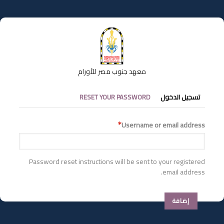
تجاوز
إلى
المحتوى
الرئيسي
معهد جنوب مصر للأورام
التبويبات
تسجيل الدخول
RESET YOUR PASSWORD
الأساسية
Username or email address
Password reset instructions will be sent to your registered
email address.