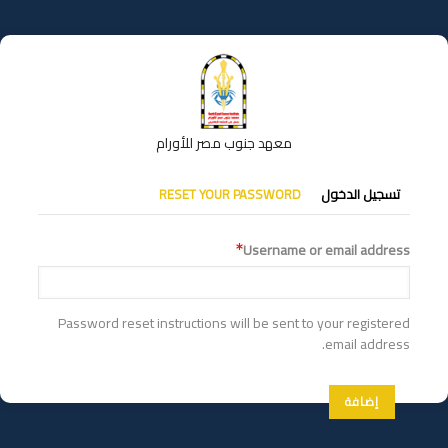
تجاوز
إلى
المحتوى
الرئيسي
معهد جنوب مصر للأورام
التبويبات
تسجيل الدخول
RESET YOUR PASSWORD
الأساسية
Username or email address
Password reset instructions will be sent to your registered
email address.