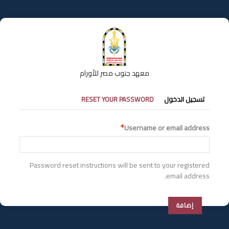
تجاوز
إلى
المحتوى
الرئيسي
معهد جنوب مصر للأورام
التبويبات
تسجيل الدخول
RESET YOUR PASSWORD
الأساسية
Username or email address
Password reset instructions will be sent to your registered
email address.