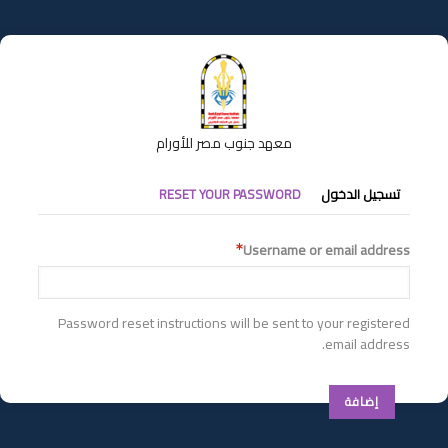
تجاوز
إلى
المحتوى
الرئيسي
معهد جنوب مصر للأورام
التبويبات
تسجيل الدخول
RESET YOUR PASSWORD
الأساسية
Username or email address
Password reset instructions will be sent to your registered
email address.