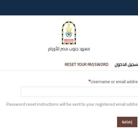
معهد جنوب مصر للأورام
تبويبات
سجيل الدخول
RESET YOUR PASSWORD
أساسية
Username or email addre
Password reset instructions will be sent to your registered email addre