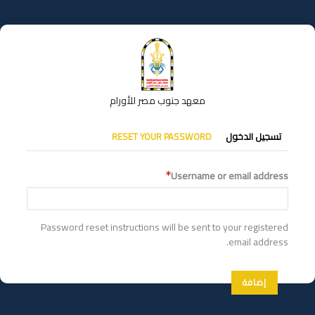
تجاوز
إلى
المحتوى
الرئيسي
معهد جنوب مصر للأورام
التبويبات
تسجيل الدخول
RESET YOUR PASSWORD
الأساسية
Username or email address
Password reset instructions will be sent to your registered
email address.