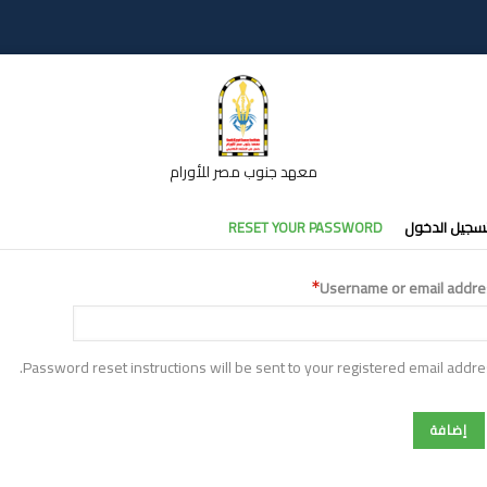
معهد جنوب مصر للأورام
تبويبات
سجيل الدخول
RESET YOUR PASSWORD
أساسية
Username or email addre
Password reset instructions will be sent to your registered email addre