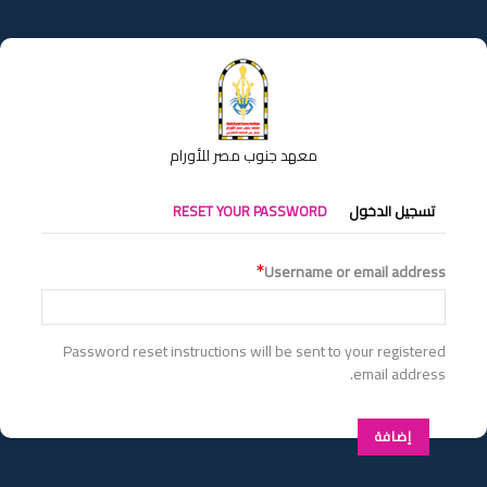
تجاوز
إلى
المحتوى
الرئيسي
معهد جنوب مصر للأورام
التبويبات
تسجيل الدخول
RESET YOUR PASSWORD
الأساسية
Username or email address
Password reset instructions will be sent to your registered
email address.